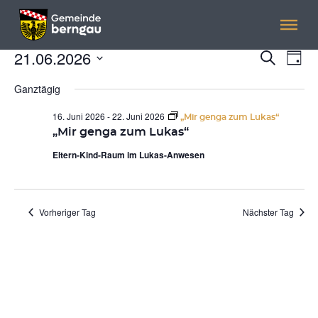
Menü überspringen
Menü überspringen
21.06.2026
VERANSTALTUNGEN
Veranst
Ver
Suche
Tag
Ans
Suche
Datum
FÜR
Nav
wählen.
Ganztägig
und
21.
Ansicht
16. Juni 2026
-
22. Juni 2026
„Mir genga zum Lukas“
Navigat
„Mir genga zum Lukas“
JUNI
Eltern-Kind-Raum im Lukas-Anwesen
2026
Vorheriger Tag
Nächster Tag