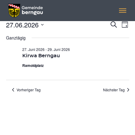
Menü überspringen
Menü überspringen
27.06.2026
VERANSTALTUNGEN
Veranst
Ver
Suche
Tag
Ans
Suche
Datum
FÜR
Nav
wählen.
Ganztägig
und
27.
Ansicht
27. Juni 2026
-
29. Juni 2026
Navigat
Kirwa Berngau
JUNI
Ramoldplatz
2026
Vorheriger Tag
Nächster Tag