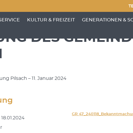
TE
NKTE VON 'GEMEINDE'
ENÜ-UNTERPUNKTE VON 'BÜRGERSERVICE'
ZEIGE MENÜ-UNTERPUNKTE VON 'KULTUR &
ZEIGE MENÜ-UNTERP
SERVICE
KULTUR & FREIZEIT
GENERATIONEN & S
ZUNG DES GEMEIN
H
g Pilsach – 11. Januar 2024
ung
GR 47_240118_Bekanntmachu
 18.01.2024
r