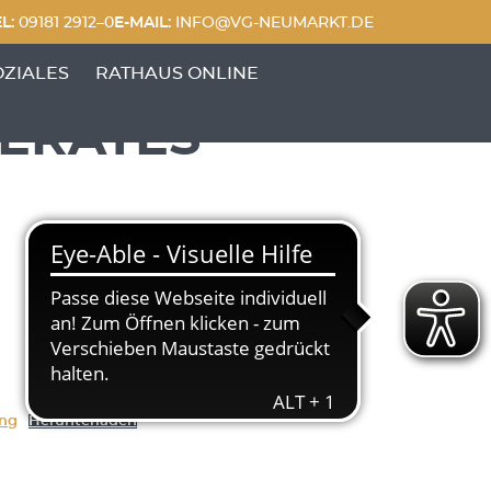
L:
09181 2912–0
E-MAIL:
INFO@VG-NEUMARKT.DE
 FREIZEIT'
UNKTE VON 'GENERATIONEN & SOZIALES'
OZIALES
RATHAUS ONLINE
DERATES
ng
Herunterladen