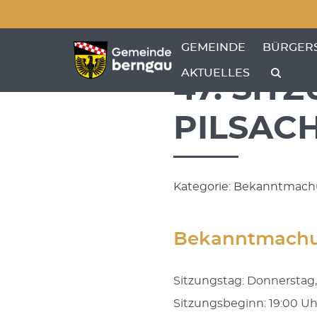
Menü überspringen
Menü überspringen
ZEIGE MENÜ-UNTERPU
ZEIGE M
GEMEINDE
BÜRGER
AKTUELLES
47. SIT
PILSAC
Kategorie: Bekanntmachun
Bekanntmach
Sitzungstag: Donnerstag,
Sitzungsbeginn: 19:00 Uh