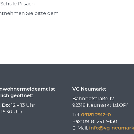
 Schule Pilsach
entnehmen Sie bitte dem
inwohnermeldeamt ist
VG Neumarkt
lich geöffnet:
Bahnhofstraße 12
, Do:
12 – 13 Uhr
92318 Neumarkt i.d.OPf
 15:30 Uhr
Tel:
09181 2912–0
Fax: 09181 2912–150
E-Mail:
info@vg-neumark