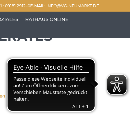
L:
09181 2912–0
E-MAIL:
INFO@VG-NEUMARKT.DE
 FREIZEIT'
UNKTE VON 'GENERATIONEN & SOZIALES'
OZIALES
RATHAUS ONLINE
DERATES
ung
Herunterladen