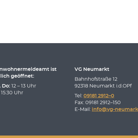
inwohnermeldeamt ist
VG Neumarkt
lich geöffnet:
Bahnhofstraße 12
, Do:
12 – 13 Uhr
92318 Neumarkt i.d.OPf
 15:30 Uhr
Tel:
09181 2912–0
Fax: 09181 2912–150
E-Mail:
info@vg-neumark