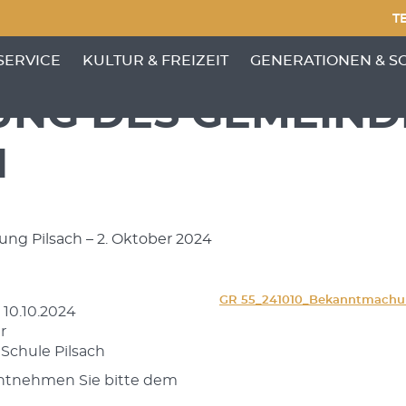
TE
NKTE VON 'GEMEINDE'
ENÜ-UNTERPUNKTE VON 'BÜRGERSERVICE'
ZEIGE MENÜ-UNTERPUNKTE VON 'KULTUR &
ZEIGE MENÜ-UNTERP
SERVICE
KULTUR & FREIZEIT
GENERATIONEN & S
ZUNG DES GEMEIN
H
ng Pilsach – 2. Oktober 2024
GR 55_241010_Bekanntmach
 10.10.2024
r
 Schule Pilsach
entnehmen Sie bitte dem