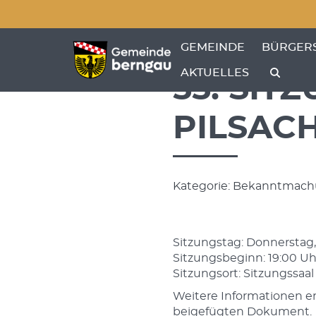
Menü überspringen
Menü überspringen
ZEIGE MENÜ-UNTERPU
ZEIGE M
GEMEINDE
BÜRGER
AKTUELLES
55. SIT
PILSAC
Kategorie: Bekanntmachu
Sitzungstag: Donnerstag,
Sitzungsbeginn: 19:00 Uh
Sitzungsort: Sitzungssaal
Weitere Informationen 
beigefügten Dokument.