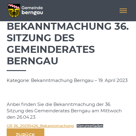
Menü überspringen
Menü überspringen
BEKANNTMACHUNG 36.
SITZUNG DES
GEMEINDERATES
BERNGAU
Kategorie: Bekanntmachung Berngau – 19. April 2023
Anbei finden Sie die Bekanntmachung der 36.
Sitzung des Gemeinderates Berngau am Mittwoch
den 26.04.23.
GR-36_20230426_Bekanntmachung
Herunterladen
ZURÜCK