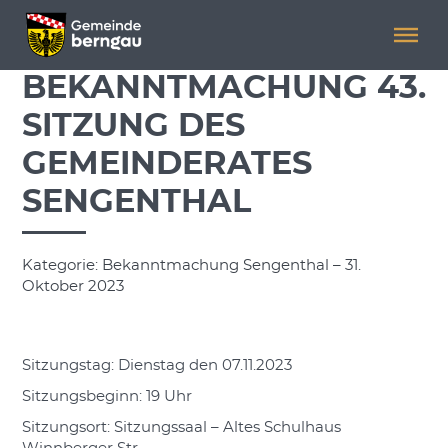
Menü überspringen
Menü überspringen
BEKANNTMACHUNG 43.
SITZUNG DES
GEMEINDERATES
SENGENTHAL
Kategorie: Bekanntmachung Sengenthal – 31.
Oktober 2023
Sitzungstag: Dienstag den 07.11.2023
Sitzungsbeginn: 19 Uhr
Sitzungsort: Sitzungssaal – Altes Schulhaus