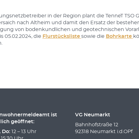
gungsnetzbetreiber in der Region plant die TenneT TS
ersaich nach Altheim und damit den Ersatz der bestehe
digung von bodenkundlichen und geotechnischen Vorar
s 05.02.2024, die
Flurstücksliste
sowie die
Bohrkarte
k
.
inwohnermeldeamt ist
VG Neumarkt
lich geöffnet:
Bahnhofstraße 12
, Do:
12 – 13 Uhr
92318 Neumarkt i.d.OPf
 15:30 Uhr