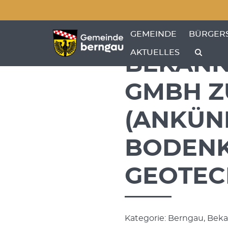
Menü überspringen
Menü überspringen
ZEIGE MENÜ-UNTERPU
ZEIGE M
GEMEINDE
BÜRGER
AKTUELLES
BEKANN
GMBH Z
(ANKÜN
BODENK
GEOTEC
Kategorie: Berngau, Bek