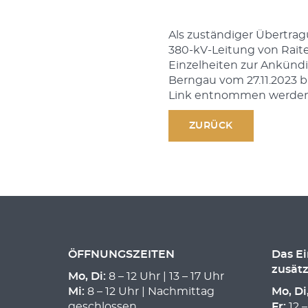
Als zuständiger Übertra
380-kV-Leitung von Rait
Einzelheiten zur Ankün
Berngau vom 27.11.2023 bi
Link entnommen werden
ZURÜCK
ÖFFNUNGSZEITEN
Das E
zusätz
Mo, Di:
8 – 12 Uhr | 13 – 17 Uhr
Mi:
8 – 12 Uhr | Nachmittag
Mo, Di
geschlossen
Fr:
12 –