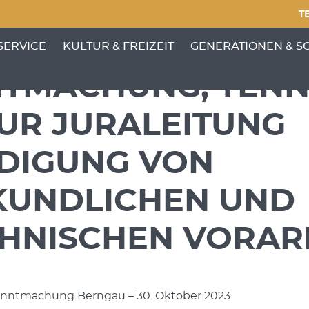
TE
NKTE VON 'GEMEINDE'
ENÜ-UNTERPUNKTE VON 'BÜRGERSERVICE'
ZEIGE MENÜ-UNTERPUNKTE VON 'KULTUR &
ZEIGE MENÜ-UNTERP
SERVICE
KULTUR & FREIZEIT
GENERATIONEN & S
TMACHUNG, TENN
UR JURALEITUNG
DIGUNG VON
UNDLICHEN UND
HNISCHEN VORARB
anntmachung Berngau – 30. Oktober 2023