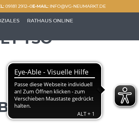
L:
09181 2912–0
E-MAIL:
INFO@VG-NEUMARKT.DE
 FREIZEIT'
UNKTE VON 'GENERATIONEN & SOZIALES'
OZIALES
RATHAUS ONLINE
ET TSO
EITEN)