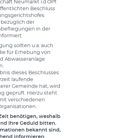
haft Neumarkt i.d.OPf.
ffentlichten Beschluss
ungsgerichtshofes
 bezüglich der
nbefliegungen in der
nformiert.
gung sollten u.a. auch
ie für Erhebung von
nd Abwasseranlage
n.
bnis dieses Beschlusses
zeit laufende
serer Gemeinde hat, wird
g geprüft. Hierzu steht
mit verschiedenen
rganisationen.
 Zeit benötigen, weshalb
nd Ihre Geduld bitten.
rmationen bekannt sind,
hend informieren.