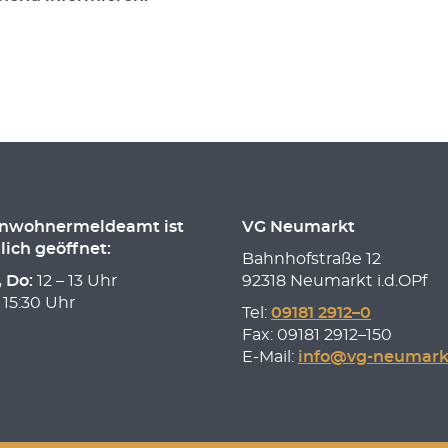
inwohnermeldeamt ist
VG Neumarkt
lich geöffnet:
Bahnhofstraße 12
, Do:
12 – 13 Uhr
92318 Neumarkt i.d.OPf
 15:30 Uhr
Tel:
09181 2912–0
Fax: 09181 2912–150
E-Mail:
info@vg-neumark