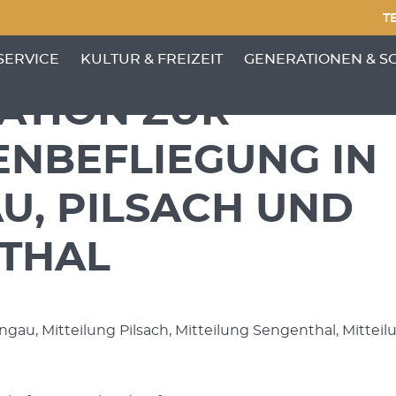
TE
NKTE VON 'GEMEINDE'
ENÜ-UNTERPUNKTE VON 'BÜRGERSERVICE'
ZEIGE MENÜ-UNTERPUNKTE VON 'KULTUR &
ZEIGE MENÜ-UNTERP
SERVICE
KULTUR & FREIZEIT
GENERATIONEN & S
ATION ZUR
NBEFLIEGUNG IN
U, PILSACH UND
THAL
ngau, Mitteilung Pilsach, Mitteilung Sengenthal, Mitteil