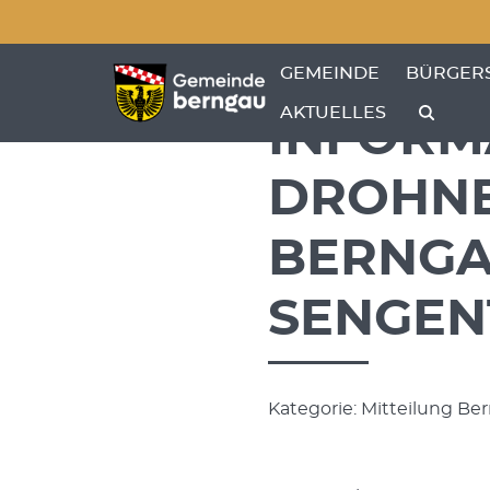
Menü überspringen
Menü überspringen
ZEIGE MENÜ-UNTERPU
ZEIGE M
GEMEINDE
BÜRGER
AKTUELLES
INFORM
DROHNE
BERNGA
SENGEN
Kategorie: Mitteilung Ber