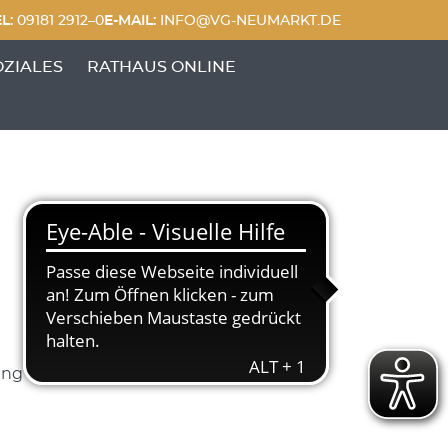
L:
09181 2912–0
E-MAIL:
INFO@VG-NEUMARKT.DE
 FREIZEIT'
UNKTE VON 'GENERATIONEN & SOZIALES'
OZIALES
RATHAUS ONLINE
ung – 28. Februar 2024