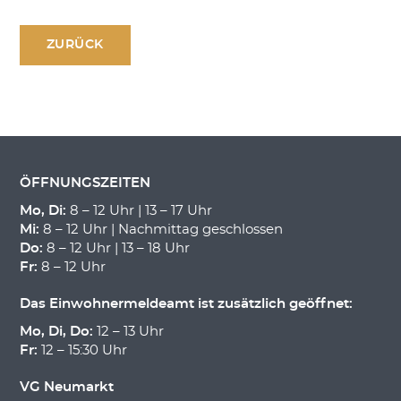
i
d
g
A
a
ZURÜCK
n
t
s
i
i
o
n
c
h
t
ÖFFNUNGSZEITEN
e
n
Mo, Di:
8 – 12 Uhr | 13 – 17 Uhr
,
Mi:
8 – 12 Uhr | Nachmittag geschlossen
Do:
8 – 12 Uhr | 13 – 18 Uhr
N
Fr:
8 – 12 Uhr
a
v
Das Einwohnermeldeamt ist zusätzlich geöffnet:
i
Mo, Di, Do:
12 – 13 Uhr
g
Fr:
12 – 15:30 Uhr
a
t
VG Neumarkt