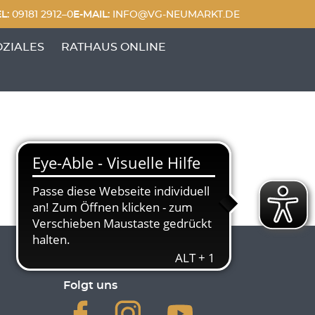
L:
09181 2912–0
E-MAIL:
INFO@VG-NEUMARKT.DE
 FREIZEIT'
UNKTE VON 'GENERATIONEN & SOZIALES'
OZIALES
RATHAUS ONLINE
Folgt uns