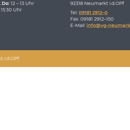
, Do:
12 – 13 Uhr
92318 Neumarkt i.d.OPf
 15:30 Uhr
Tel:
09181 2912–0
Fax: 09181 2912–150
E-Mail:
info@vg-neumark
i.d.OPf.