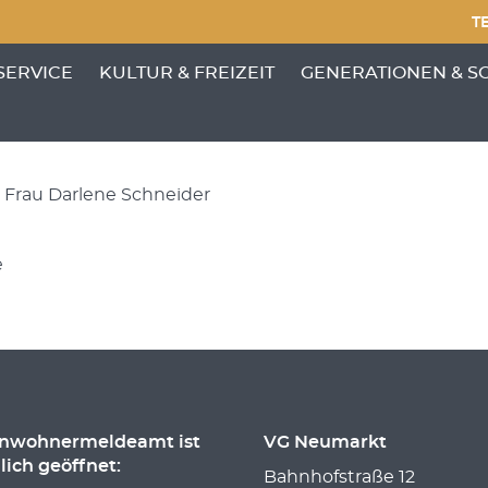
TE
erngau
NKTE VON 'GEMEINDE'
ENÜ-UNTERPUNKTE VON 'BÜRGERSERVICE'
ZEIGE MENÜ-UNTERPUNKTE VON 'KULTUR &
ZEIGE MENÜ-UNTERP
SERVICE
KULTUR & FREIZEIT
GENERATIONEN & S
Frau Darlene Schneider
e
inwohnermeldeamt ist
VG Neumarkt
lich geöffnet:
Bahnhofstraße 12