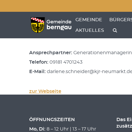
Menü überspringen
Generationennetzwerk B
Menü überspringen
ZEIGE MENÜ-UNTERPU
ZEIGE M
GEMEINDE
BÜRGER
Straße:
Dr.-Grundler-Straße 9
AKTUELLES
PLZ/Ort:
92318 Neumarkt
Ansprechpartner:
Generationenmanagerin 
Telefon:
09181 4701243
E-Mail:
darlene.schneider@kjr-neumarkt.d
zur Webseite
ÖFFNUNGSZEITEN
Das E
zusätz
Mo, Di:
8 – 12 Uhr | 13 – 17 Uhr