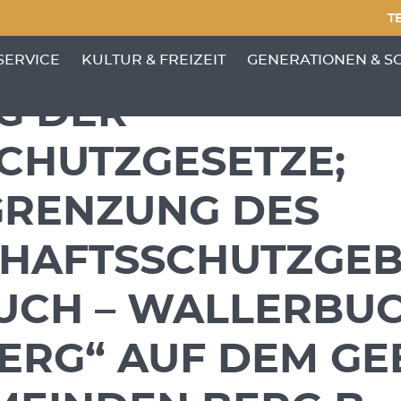
TE
NKTE VON 'GEMEINDE'
ENÜ-UNTERPUNKTE VON 'BÜRGERSERVICE'
ZEIGE MENÜ-UNTERPUNKTE VON 'KULTUR &
ZEIGE MENÜ-UNTERP
SERVICE
KULTUR & FREIZEIT
GENERATIONEN & S
G DER
CHUTZGESETZE;
RENZUNG DES
HAFTSSCHUTZGEB
UCH – WALLERBUC
ERG“ AUF DEM GE