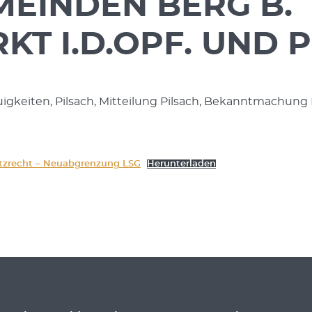
MEINDEN BERG B.
T I.D.OPF. UND 
uigkeiten, Pilsach, Mitteilung Pilsach, Bekanntmachung 
zrecht – Neuabgrenzung LSG
Herunterladen