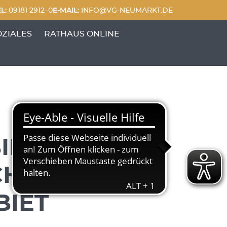
L:
09181 2912–0
E-MAIL:
INFO@VG-NEUMARKT.DE
 FREIZEIT'
UNKTE VON 'GENERATIONEN & SOZIALES'
OZIALES
RATHAUS ONLINE
IETS
H –
BIET