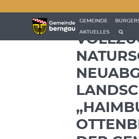
Menü überspringen
Menü überspringen
ZEIGE MENÜ-UNTERPU
ZEIGE M
GEMEINDE
BÜRGER
AKTUELLES
VOLLZU
NATURS
NEUABG
LANDSC
„HAIMB
OTTENB