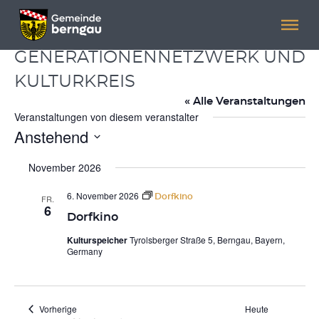
Menü überspringen
Menü überspringen
GENERATIONENNETZWERK UND
KULTURKREIS
« Alle Veranstaltungen
Veranstaltungen von diesem veranstalter
Anstehend
Datum
wählen.
November 2026
6. November 2026
Dorfkino
FR.
6
Dorfkino
Kulturspeicher
Tyrolsberger Straße 5, Berngau, Bayern,
Germany
Veranstaltungen
Vorherige
Heute