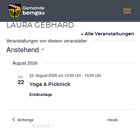
Menü überspringen
Menü überspringen
LAURA GEBHARD
« Alle Veranstaltungen
Veranstaltungen von diesem veranstalter
Anstehend
Datum
wählen.
August 2026
22. August 2026 um 10:00 Uhr
-
13:00 Uhr
SA.
22
Yoga & Picknick
Erkläranlage
Veranstaltungen
Vorherige
Heute
Nächste
Veranstaltungen