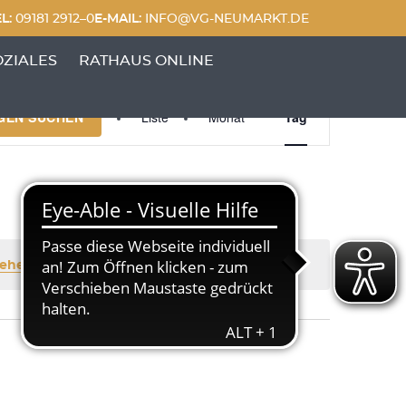
L:
09181 2912–0
E-MAIL:
INFO@VG-NEUMARKT.DE
 FREIZEIT'
UNKTE VON 'GENERATIONEN & SOZIALES'
OZIALES
RATHAUS ONLINE
Veranstaltung
GEN SUCHEN
Liste
Monat
Tag
Ansichten-
Navigation
.
tehenden Veranstaltungen