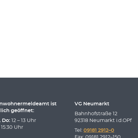
inwohnermeldeamt ist
VG Neumarkt
lich geöffnet:
Bahnhofstraße 12
, Do:
12 – 13 Uhr
92318 Neumarkt i.d.OPf
 15:30 Uhr
Tel:
09181 2912–0
Fax: 09181 2912–150