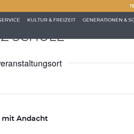
TE
NKTE VON 'GEMEINDE'
ENÜ-UNTERPUNKTE VON 'BÜRGERSERVICE'
ZEIGE MENÜ-UNTERPUNKTE VON 'KULTUR &
ZEIGE MENÜ-UNTERP
SERVICE
KULTUR & FREIZEIT
GENERATIONEN & S
Z SCHULE
eranstaltungsort
r mit Andacht