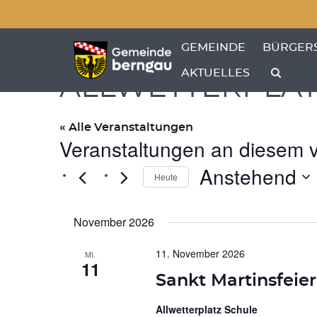
Menü überspringen
Menü überspringen
ZEIGE MENÜ-UNTERPU
ZEIGE M
GEMEINDE
BÜRGER
AKTUELLES
ALLWETTERPLAT
« Alle Veranstaltungen
Veranstaltungen an diesem v
Anstehend
Heute
Datum
wählen.
November 2026
11. November 2026
MI.
11
Sankt Martinsfeie
Allwetterplatz Schule