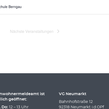
Schule Berngau
Nächste
Veranstaltungen
inwohnermeldeamt ist
VG Neumarkt
lich geöffnet:
Bahnhofstraße 12
, Do:
12 – 13 Uhr
92318 Neumarkt i.d.OPf