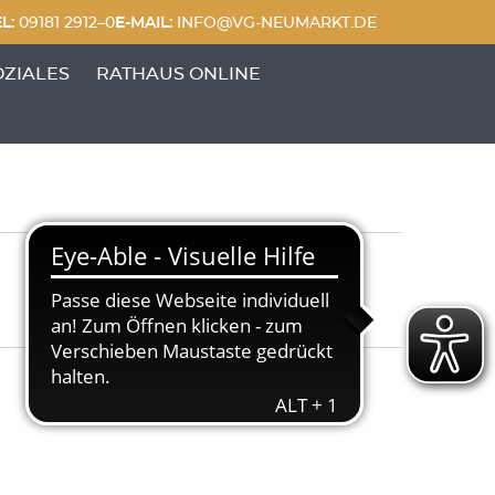
L:
09181 2912–0
E-MAIL:
INFO@VG-NEUMARKT.DE
 FREIZEIT'
UNKTE VON 'GENERATIONEN & SOZIALES'
OZIALES
RATHAUS ONLINE