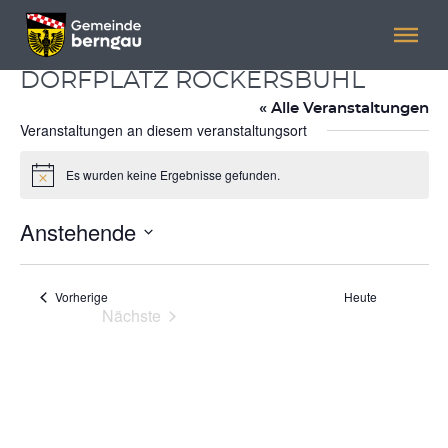
Menü überspringen
Menü überspringen
DORFPLATZ RÖCKERSBÜHL
« Alle Veranstaltungen
Veranstaltungen an diesem veranstaltungsort
Es wurden keine Ergebnisse gefunden.
Hinweis
Anstehende
Datum
wählen.
Veranstaltungen
Vorherige
Heute
Nächste
Veranstaltungen