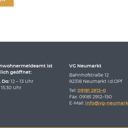
inwohnermeldeamt ist
VG Neumarkt
lich geöffnet:
Bahnhofstraße 12
, Do:
12 – 13 Uhr
92318 Neumarkt i.d.OPf
 15:30 Uhr
Tel:
09181 2912–0
Fax: 09181 2912–150
E-Mail:
info@vg-neumark