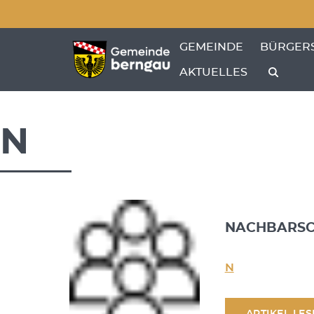
Menü überspringen
.
Menü überspringen
ZEIGE MENÜ-UNTERPU
ZEIGE M
GEMEINDE
BÜRGER
AKTUELLES
N
NACHBARSC
N
ARTIKEL LE