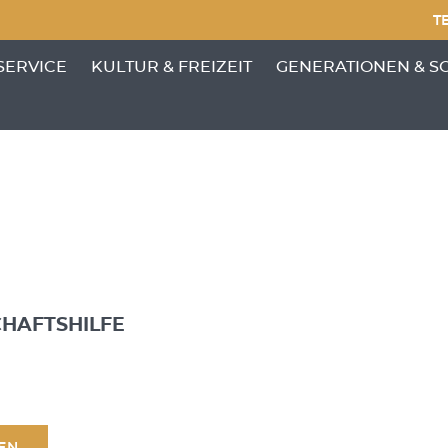
TE
NKTE VON 'GEMEINDE'
ENÜ-UNTERPUNKTE VON 'BÜRGERSERVICE'
ZEIGE MENÜ-UNTERPUNKTE VON 'KULTUR &
ZEIGE MENÜ-UNTERP
SERVICE
KULTUR & FREIZEIT
GENERATIONEN & S
HAFTSHILFE
SEN