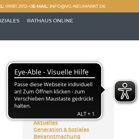
L:
09181 2912–0
E-MAIL:
INFO@VG-NEUMARKT.DE
 FREIZEIT'
UNKTE VON 'GENERATIONEN & SOZIALES'
OZIALES
RATHAUS ONLINE
Kategorien
Aktuelles
Generation & Soziales
Bekanntmachung