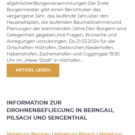
alljährlichenBürgerversammlungen.Der Erste
Bürgermeister gibt einen Berichtüber das
vergangene Jahr, das laufende Jahr,über den
Haushaltsplan, die laufenden Baumaßnahmenund
Planungen der kommenden Jahre.Den Bürgern wird
Gelegenheit gegeben,ihre Fragen, Wünsche und
Anregungen vorzubringen. Do 21.03.2024 für die
Ortschaften Hilzhofen, Dietkirchen,Niederhofen,
Habertshofen, Eschertshofen und Gigglingab 19:30
Uhr im „Meier Stodl“ in Hilzhofen…
ARTIKEL LESEN
INFORMATION ZUR
DROHNENBEFLIEGUNG IN BERNGAU,
PILSACH UND SENGENTHAL
Mitteilung Berngau
|
Mitteilung Pilsach
|
Mitteilung